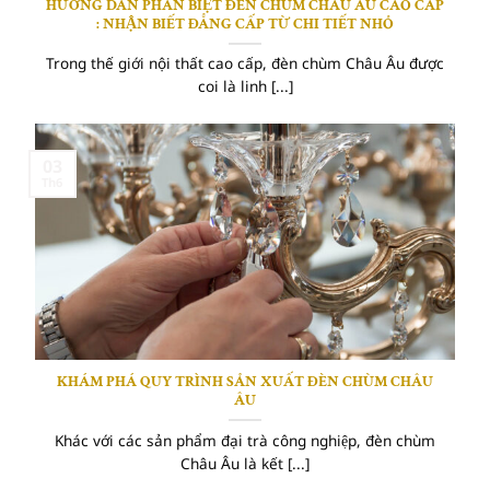
HƯỚNG DẪN PHÂN BIỆT ĐÈN CHÙM CHÂU ÂU CAO CẤP
: NHẬN BIẾT ĐẲNG CẤP TỪ CHI TIẾT NHỎ
Trong thế giới nội thất cao cấp, đèn chùm Châu Âu được
coi là linh [...]
03
Th6
KHÁM PHÁ QUY TRÌNH SẢN XUẤT ĐÈN CHÙM CHÂU
ÂU
Khác với các sản phẩm đại trà công nghiệp, đèn chùm
Châu Âu là kết [...]