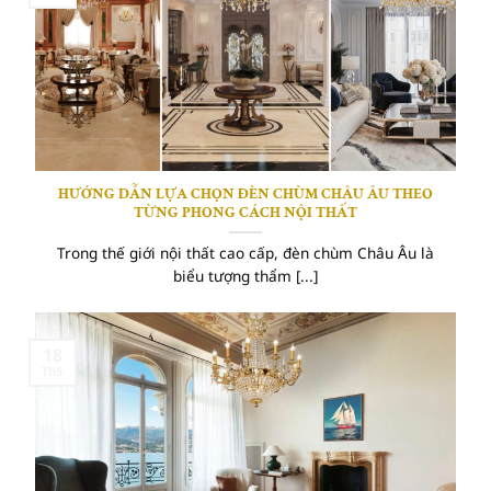
HƯỚNG DẪN LỰA CHỌN ĐÈN CHÙM CHÂU ÂU THEO
TỪNG PHONG CÁCH NỘI THẤT
Trong thế giới nội thất cao cấp, đèn chùm Châu Âu là
biểu tượng thẩm [...]
18
Th5