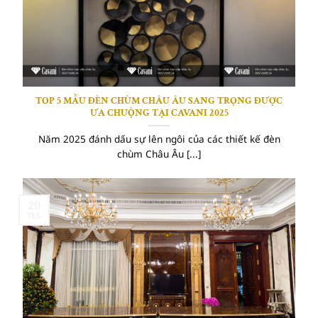
TOP 5 MẪU ĐÈN CHÙM CHÂU ÂU SANG TRỌNG ĐƯỢC
ƯA CHUỘNG TẠI CAVANI 2025
Năm 2025 đánh dấu sự lên ngôi của các thiết kế đèn
chùm Châu Âu [...]
20
Th5