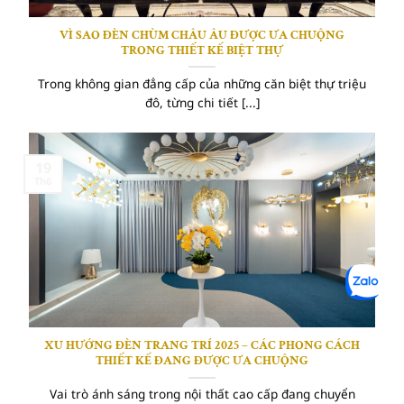
VÌ SAO ĐÈN CHÙM CHÂU ÂU ĐƯỢC ƯA CHUỘNG
TRONG THIẾT KẾ BIỆT THỰ
Trong không gian đẳng cấp của những căn biệt thự triệu
đô, từng chi tiết [...]
19
Th6
XU HƯỚNG ĐÈN TRANG TRÍ 2025 – CÁC PHONG CÁCH
THIẾT KẾ ĐANG ĐƯỢC ƯA CHUỘNG
Vai trò ánh sáng trong nội thất cao cấp đang chuyển