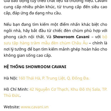
Giá dao động tùy theo chất liệu và thương hiệu. Cavani
cung cấp nhiều phân khúc, từ trung cấp đến siêu cao
cấp, đáp ứng đa dạng nhu cầu.
Nếu bạn đang tìm kiếm một điểm nhấn khác biệt cho
ngôi nhà, hãy bắt đầu từ chiếc đèn chùm phù hợp với
phong cách nội thất. Và
Showroom Cavani
– với
bộ
sưu tập hàng trăm mẫu đèn chùm Châu Âu
– chính là
nơi lý tưởng để bạn tìm kiếm mảnh ghép hoàn hảo cho
không gian sống cao cấp.
HỆ THỐNG SHOWROOM CAVANI
Hà Nội:
160 Thái Hà, P. Trung Liệt, Q. Đống Đa.
Hồ Chí Minh:
42 Nguyễn Cơ Thạch, Khu Đô thị Sala, TP.
Thủ Đức
.
Website:
www.cavani.vn