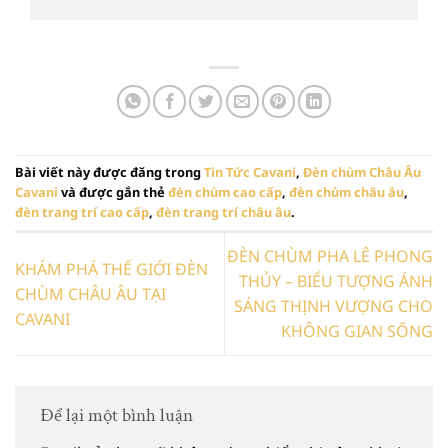
Th5
Bài viết này được đăng trong
Tin Tức Cavani
,
Đèn chùm Châu Âu
Cavani
và được gắn thẻ
đèn chùm cao cấp
,
đèn chùm châu âu
,
đèn trang trí cao cấp
,
đèn trang trí châu âu
.
ĐÈN CHÙM PHA LÊ PHONG
KHÁM PHÁ THẾ GIỚI ĐÈN
THỦY – BIỂU TƯỢNG ÁNH
CHÙM CHÂU ÂU TẠI
SÁNG THỊNH VƯỢNG CHO
CAVANI
KHÔNG GIAN SỐNG
Để lại một bình luận