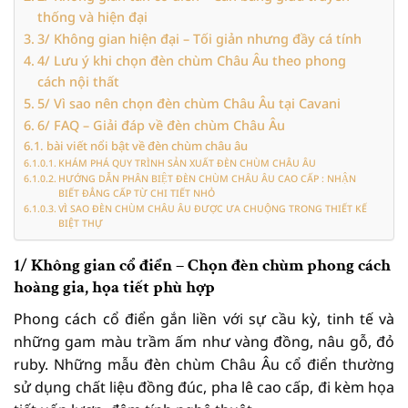
thống và hiện đại
3/ Không gian hiện đại – Tối giản nhưng đầy cá tính
4/ Lưu ý khi chọn đèn chùm Châu Âu theo phong
cách nội thất
5/ Vì sao nên chọn đèn chùm Châu Âu tại Cavani
6/ FAQ – Giải đáp về đèn chùm Châu Âu
bài viết nổi bật về đèn chùm châu âu
KHÁM PHÁ QUY TRÌNH SẢN XUẤT ĐÈN CHÙM CHÂU ÂU
HƯỚNG DẪN PHÂN BIỆT ĐÈN CHÙM CHÂU ÂU CAO CẤP : NHẬN
BIẾT ĐẲNG CẤP TỪ CHI TIẾT NHỎ
VÌ SAO ĐÈN CHÙM CHÂU ÂU ĐƯỢC ƯA CHUỘNG TRONG THIẾT KẾ
BIỆT THỰ
1/ Không gian cổ điển – Chọn đèn chùm phong cách
hoàng gia, họa tiết phù hợp
Phong cách cổ điển gắn liền với sự cầu kỳ, tinh tế và
những gam màu trầm ấm như vàng đồng, nâu gỗ, đỏ
ruby. Những mẫu đèn chùm Châu Âu cổ điển thường
sử dụng chất liệu đồng đúc, pha lê cao cấp, đi kèm họa