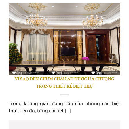
VÌ SAO ĐÈN CHÙM CHÂU ÂU ĐƯỢC ƯA CHUỘNG
TRONG THIẾT KẾ BIỆT THỰ
Trong không gian đẳng cấp của những căn biệt
thự triệu đô, từng chi tiết [...]
20