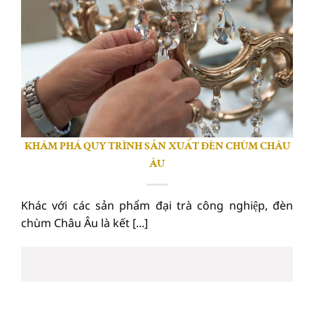
KHÁM PHÁ QUY TRÌNH SẢN XUẤT ĐÈN CHÙM CHÂU
ÂU
Khác với các sản phẩm đại trà công nghiệp, đèn
chùm Châu Âu là kết [...]
03
Th6