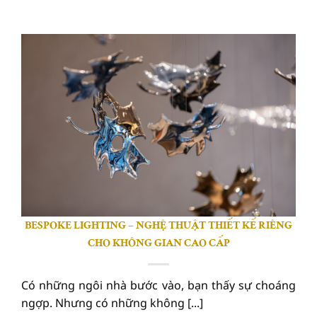
BESPOKE LIGHTING – NGHỆ THUẬT THIẾT KẾ RIÊNG
CHO KHÔNG GIAN CAO CẤP
Có những ngôi nhà bước vào, bạn thấy sự choáng
ngợp. Nhưng có những không [...]