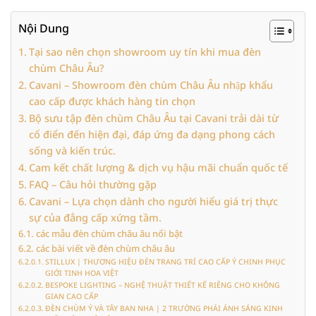
Nội Dung
Tại sao nên chọn showroom uy tín khi mua đèn
chùm Châu Âu?
Cavani – Showroom đèn chùm Châu Âu nhập khẩu
cao cấp được khách hàng tin chọn
Bộ sưu tập đèn chùm Châu Âu tại Cavani trải dài từ
cổ điển đến hiện đại, đáp ứng đa dạng phong cách
sống và kiến trúc.
Cam kết chất lượng & dịch vụ hậu mãi chuẩn quốc tế
FAQ – Câu hỏi thường gặp
Cavani – Lựa chọn dành cho người hiểu giá trị thực
sự của đẳng cấp xứng tầm.
các mẫu đèn chùm châu âu nổi bật
các bài viết về đèn chùm châu âu
STILLUX | THƯƠNG HIỆU ĐÈN TRANG TRÍ CAO CẤP Ý CHINH PHỤC
GIỚI TINH HOA VIỆT
BESPOKE LIGHTING – NGHỆ THUẬT THIẾT KẾ RIÊNG CHO KHÔNG
GIAN CAO CẤP
ĐÈN CHÙM Ý VÀ TÂY BAN NHA | 2 TRƯỜNG PHÁI ÁNH SÁNG KINH