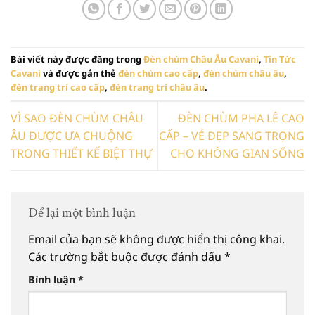
Bài viết này được đăng trong
Đèn chùm Châu Âu Cavani
,
Tin Tức
Cavani
và được gắn thẻ
đèn chùm cao cấp
,
đèn chùm châu âu
,
đèn trang trí cao cấp
,
đèn trang trí châu âu
.
VÌ SAO ĐÈN CHÙM CHÂU
ĐÈN CHÙM PHA LÊ CAO
ÂU ĐƯỢC ƯA CHUỘNG
CẤP – VẺ ĐẸP SANG TRỌNG
TRONG THIẾT KẾ BIỆT THỰ
CHO KHÔNG GIAN SỐNG
Để lại một bình luận
Email của bạn sẽ không được hiển thị công khai.
Các trường bắt buộc được đánh dấu
*
Bình luận
*