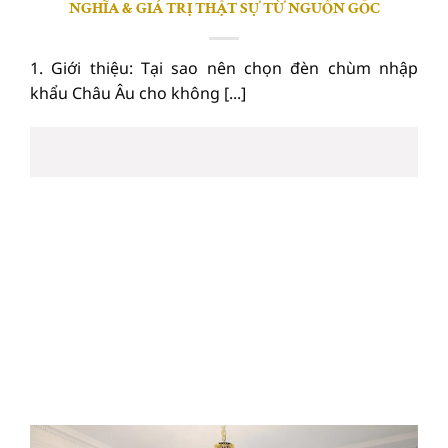
NGHĨA & GIÁ TRỊ THẬT SỰ TỪ NGUỒN GỐC
1. Giới thiệu: Tại sao nên chọn đèn chùm nhập
khẩu Châu Âu cho không [...]
27
Th6