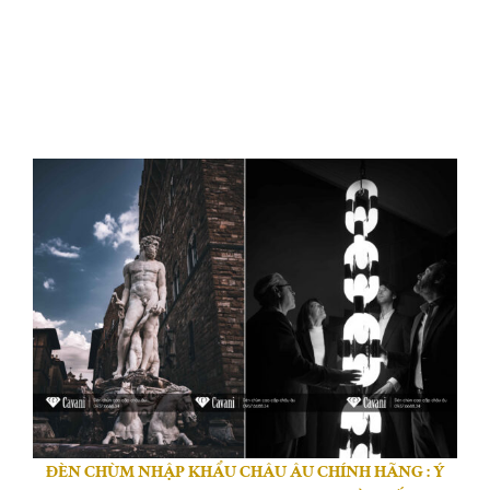
ĐÈN CHÙM NHẬP KHẨU CHÂU ÂU CHÍNH HÃNG : Ý