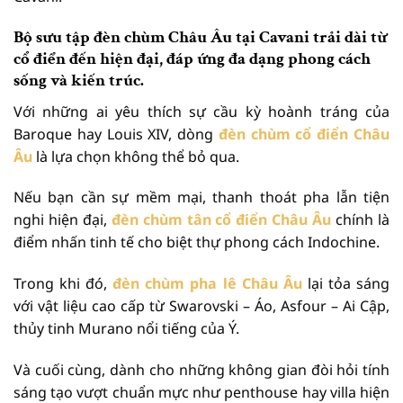
Bộ sưu tập
đèn chùm Châu Âu
tại Cavani trải dài từ
cổ điển đến hiện đại, đáp ứng đa dạng phong cách
sống và kiến trúc.
Với những ai yêu thích sự cầu kỳ hoành tráng của
Baroque hay Louis XIV, dòng
đèn chùm cổ điển Châu
Âu
là lựa chọn không thể bỏ qua.
Nếu bạn cần sự mềm mại, thanh thoát pha lẫn tiện
nghi hiện đại,
đèn chùm tân cổ điển Châu Âu
chính là
điểm nhấn tinh tế cho biệt thự phong cách Indochine.
Trong khi đó,
đèn chùm pha lê Châu Âu
lại tỏa sáng
với vật liệu cao cấp từ Swarovski – Áo, Asfour – Ai Cập,
thủy tinh Murano nổi tiếng của Ý.
Và cuối cùng, dành cho những không gian đòi hỏi tính
sáng tạo vượt chuẩn mực như penthouse hay villa hiện