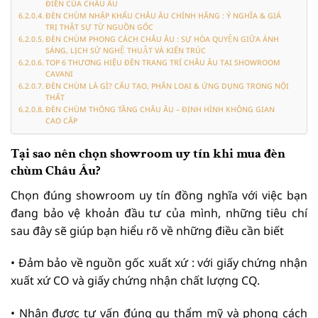
ĐIỂN CỦA CHÂU ÂU
ĐÈN CHÙM NHẬP KHẨU CHÂU ÂU CHÍNH HÃNG : Ý NGHĨA & GIÁ
TRỊ THẬT SỰ TỪ NGUỒN GỐC
ĐÈN CHÙM PHONG CÁCH CHÂU ÂU : SỰ HÒA QUYỆN GIỮA ÁNH
SÁNG, LỊCH SỬ NGHỆ THUẬT VÀ KIẾN TRÚC
TOP 6 THƯƠNG HIỆU ĐÈN TRANG TRÍ CHÂU ÂU TẠI SHOWROOM
CAVANI
ĐÈN CHÙM LÀ GÌ? CẤU TẠO, PHÂN LOẠI & ỨNG DỤNG TRONG NỘI
THẤT
ĐÈN CHÙM THÔNG TẦNG CHÂU ÂU – ĐỊNH HÌNH KHÔNG GIAN
CAO CẤP
Tại sao nên chọn showroom uy tín khi mua đèn
chùm Châu Âu?
Chọn đúng showroom uy tín đồng nghĩa với việc bạn
đang bảo vệ khoản đầu tư của mình, những tiêu chí
sau đây sẽ giúp bạn hiểu rõ về những điều cần biết
• Đảm bảo về nguồn gốc xuất xứ : với giấy chứng nhận
xuất xứ CO và giấy chứng nhận chất lượng CQ.
• Nhận được tư vấn đúng gu thẩm mỹ và phong cách