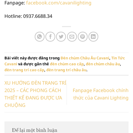
Fanpage:
facebook.com/cavanilighting
Hotline: 0937.6688.34
Bài viết này được đăng trong
Đèn chùm Châu Âu Cavani
,
Tin Tức
Cavani
và được gắn thẻ
đèn chùm cao cấp
,
đèn chùm châu âu
,
đèn trang trí cao cấp
,
đèn trang trí châu âu
.
XU HƯỚNG ĐÈN TRANG TRÍ
2025 – CÁC PHONG CÁCH
Fanpage Facebook chính
THIẾT KẾ ĐANG ĐƯỢC ƯA
thức của Cavani Lighting
CHUỘNG
Để lại một bình luận