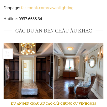
Fanpage:
facebook.com/cavanilighting
Hotline: 0937.6688.34
CÁC DỰ ÁN ĐÈN CHÂU ÂU KHÁC
17
Th6
DỰ ÁN ĐÈN CHÂU ÂU CAO CẤP CHUNG CƯ VINHOMES