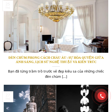
25
Th6
ĐÈN CHÙM PHONG CÁCH CHÂU ÂU : SỰ HÒA QUYỆN GIỮA
ÁNH SÁNG, LỊCH SỬ NGHỆ THUẬT VÀ KIẾN TRÚC
Bạn đã từng trầm trồ trước vẻ đẹp kiêu sa của những chiếc
đèn chùm [...]
27
Th6