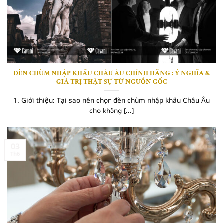
ĐÈN CHÙM NHẬP KHẨU CHÂU ÂU CHÍNH HÃNG : Ý NGHĨA &
GIÁ TRỊ THẬT SỰ TỪ NGUỒN GỐC
1. Giới thiệu: Tại sao nên chọn đèn chùm nhập khẩu Châu Âu
cho không [...]
03
Th6