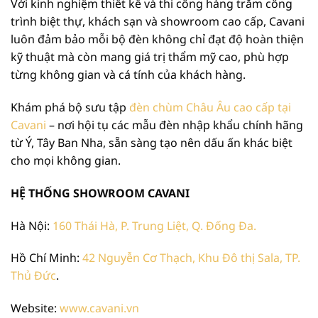
Với kinh nghiệm thiết kế và thi công hàng trăm công
trình biệt thự, khách sạn và showroom cao cấp, Cavani
luôn đảm bảo mỗi bộ đèn không chỉ đạt độ hoàn thiện
kỹ thuật mà còn mang giá trị thẩm mỹ cao, phù hợp
từng không gian và cá tính của khách hàng.
Khám phá bộ sưu tập
đèn chùm Châu Âu cao cấp tại
Cavani
– nơi hội tụ các mẫu đèn nhập khẩu chính hãng
từ Ý, Tây Ban Nha, sẵn sàng tạo nên dấu ấn khác biệt
cho mọi không gian.
HỆ THỐNG SHOWROOM CAVANI
Hà Nội:
160 Thái Hà, P. Trung Liệt, Q. Đống Đa.
Hồ Chí Minh:
42 Nguyễn Cơ Thạch, Khu Đô thị Sala, TP.
Thủ Đức
.
Website:
www.cavani.vn