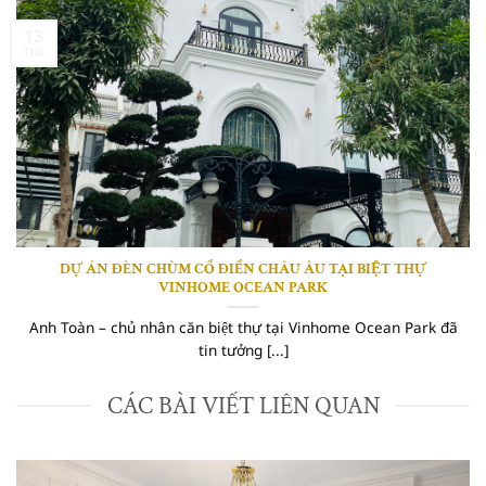
13
Th6
DỰ ÁN ĐÈN CHÙM CỔ ĐIỂN CHÂU ÂU TẠI BIỆT THỰ
VINHOME OCEAN PARK
Anh Toàn – chủ nhân căn biệt thự tại Vinhome Ocean Park đã
tin tưởng [...]
CÁC BÀI VIẾT LIÊN QUAN