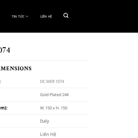
TIN TỨC
LIÊN HỆ
074
DIMENSIONS
:
DC MER 1074
Gold Plated 24K
m):
W. 150 x H. 150
Italy
Liên Hệ