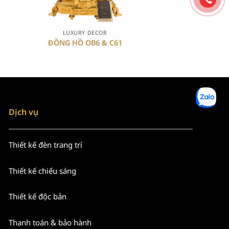
+
+
LUXURY DECOR
LUXURY DE
ĐỒNG HỒ OB6 & C61
DC MER 2
Dịch vụ
Thiết kế đèn trang trí
Thiết kế chiếu sáng
Thiết kế độc bản
Thanh toán & bảo hành