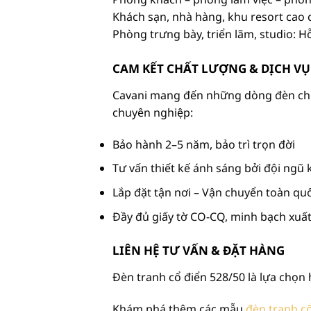
Khách sạn, nhà hàng, khu resort cao 
Phòng trưng bày, triển lãm, studio: H
CAM KẾT CHẤT LƯỢNG & DỊCH V
Cavani mang đến những dòng đèn chuẩ
chuyên nghiệp:
Bảo hành 2–5 năm, bảo trì trọn đời
Tư vấn thiết kế ánh sáng bởi đội ngũ 
Lắp đặt tận nơi – Vận chuyển toàn qu
Đầy đủ giấy tờ CO-CQ, minh bạch xuấ
LIÊN HỆ TƯ VẤN & ĐẶT HÀNG
Đèn tranh cổ điển 528/50 là lựa chọn
Khám phá thêm các mẫu
đèn tranh c