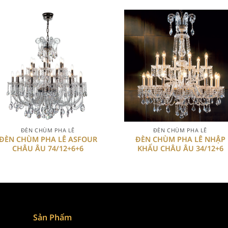
+
+
ĐÈN CHÙM PHA LÊ
ĐÈN CHÙM PHA LÊ
ĐÈN CHÙM PHA LÊ ASFOUR
ĐÈN CHÙM PHA LÊ NHẬP
CHÂU ÂU 74/12+6+6
KHẨU CHÂU ÂU 34/12+6
Sản Phẩm