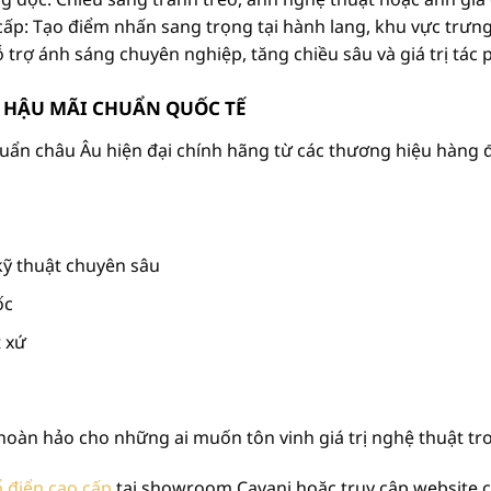
cấp: Tạo điểm nhấn sang trọng tại hành lang, khu vực trưng
ỗ trợ ánh sáng chuyên nghiệp, tăng chiều sâu và giá trị tác
Ụ HẬU MÃI CHUẨN QUỐC TẾ
n châu Âu hiện đại chính hãng từ các thương hiệu hàng đầ
kỹ thuật chuyên sâu
ốc
t xứ
 hoàn hảo cho những ai muốn tôn vinh giá trị nghệ thuật tr
ổ điển cao cấp
tại showroom Cavani hoặc truy cập website ch