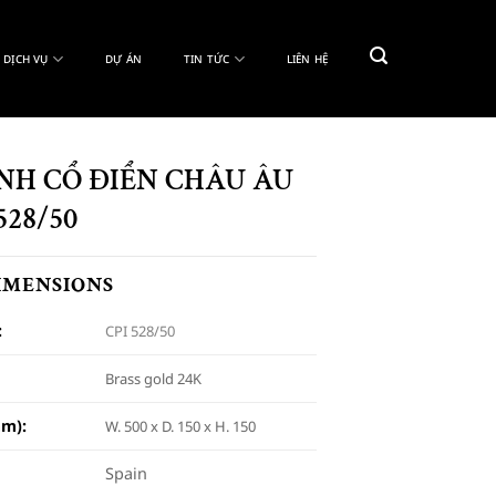
DỊCH VỤ
DỰ ÁN
TIN TỨC
LIÊN HỆ
NH CỔ ĐIỂN CHÂU ÂU
528/50
DIMENSIONS
:
CPI 528/50
Brass gold 24K
m):
W. 500 x D. 150 x H. 150
Spain