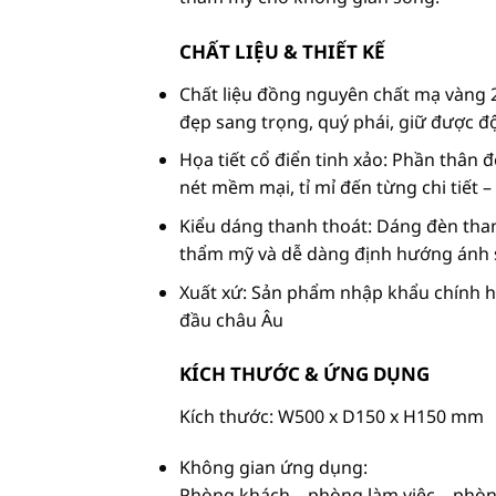
CHẤT LIỆU & THIẾT KẾ
Chất liệu đồng nguyên chất mạ vàng 
đẹp sang trọng, quý phái, giữ được đ
Họa tiết cổ điển tinh xảo: Phần thâ
nét mềm mại, tỉ mỉ đến từng chi tiết –
Kiểu dáng thanh thoát: Dáng đèn than
thẩm mỹ và dễ dàng định hướng ánh sá
Xuất xứ: Sản phẩm nhập khẩu chính hã
đầu châu Âu
KÍCH THƯỚC & ỨNG DỤNG
Kích thước: W500 x D150 x H150 mm
Không gian ứng dụng:
Phòng khách – phòng làm việc – phòng