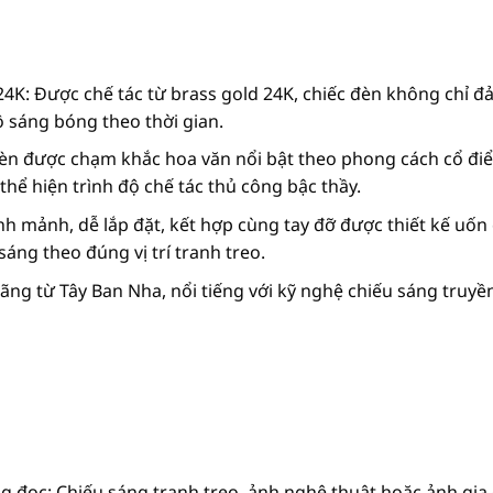
24K: Được chế tác từ brass gold 24K, chiếc đèn không chỉ
ộ sáng bóng theo thời gian.
n đèn được chạm khắc hoa văn nổi bật theo phong cách cổ 
 thể hiện trình độ chế tác thủ công bậc thầy.
h mảnh, dễ lắp đặt, kết hợp cùng tay đỡ được thiết kế uốn
ng theo đúng vị trí tranh treo.
ng từ Tây Ban Nha, nổi tiếng với kỹ nghệ chiếu sáng truyề
 đọc: Chiếu sáng tranh treo, ảnh nghệ thuật hoặc ảnh gia 