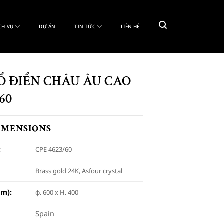
CH VỤ
DỰ ÁN
TIN TỨC
LIÊN HỆ
Ổ ĐIỂN CHÂU ÂU CAO
60
DIMENSIONS
:
CPE 4623/60
Brass gold 24K, Asfour crystal
m):
φ. 600 x H. 400
Spain