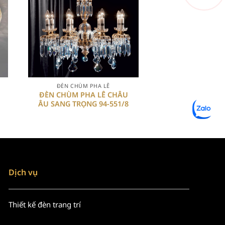
+
+
ĐÈN CHÙM PHA LÊ
ĐÈN CHÙM P
U
ĐÈN CHÙM PHA LÊ CHÂU
ĐÈN CHÙM PHA L
ÂU SANG TRỌNG 94-551/8
Dịch vụ
Thiết kế đèn trang trí