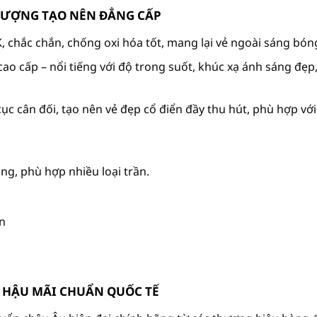
 LƯỢNG TẠO NÊN ĐẲNG CẤP
chắc chắn, chống oxi hóa tốt, mang lại vẻ ngoài sáng bóng
ao cấp – nổi tiếng với độ trong suốt, khúc xạ ánh sáng đẹp,
bố cục cân đối, tạo nên vẻ đẹp cổ điển đầy thu hút, phù hợp v
g, phù hợp nhiều loại trần.
ển
Ụ HẬU MÃI CHUẨN QUỐC TẾ