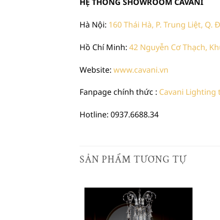
HỆ THỐNG SHOWROOM CAVANI
Hà Nội:
160 Thái Hà, P. Trung Liệt, Q.
Hồ Chí Minh:
42 Nguyễn Cơ Thạch, Khu
Website:
www.cavani.vn
Fanpage chính thức :
Cavani Lighting
Hotline: 0937.6688.34
SẢN PHẨM TƯƠNG TỰ