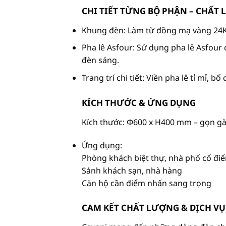
CHI TIẾT TỪNG BỘ PHẬN – CHẤT
Khung đèn: Làm từ đồng mạ vàng 24K, 
Pha lê Asfour: Sử dụng pha lê Asfour c
đèn sáng.
Trang trí chi tiết: Viền pha lê tỉ mỉ, 
KÍCH THƯỚC & ỨNG DỤNG
Kích thước: Φ600 x H400 mm – gọn gàn
Ứng dụng:
Phòng khách biệt thự, nhà phố cổ đi
Sảnh khách sạn, nhà hàng
Căn hộ cần điểm nhấn sang trọng
CAM KẾT CHẤT LƯỢNG & DỊCH V