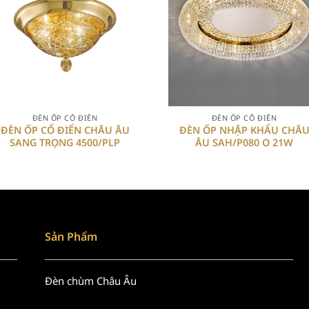
+
+
ĐÈN ỐP CỔ ĐIỂN
ĐÈN ỐP CỔ ĐIỂN
ĐÈN ỐP CỔ ĐIỂN CHÂU ÂU
ĐÈN ỐP NHẬP KHẨU CHÂ
SANG TRỌNG 4500/PLP
ÂU SAH/P080 O 21W
Sản Phẩm
Đèn chùm Châu Âu