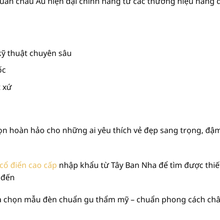
n châu Âu hiện đại chính hãng từ các thương hiệu hàng đầ
kỹ thuật chuyên sâu
ốc
t xứ
họn hoàn hảo cho những ai yêu thích vẻ đẹp sang trọng, đậm
cổ điển cao cấp
nhập khẩu từ Tây Ban Nha để tìm được thiế
 đến
 và chọn mẫu đèn chuẩn gu thẩm mỹ – chuẩn phong cách châ