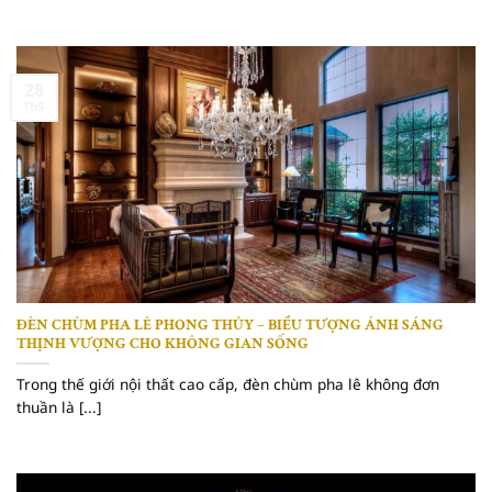
28
Th5
ĐÈN CHÙM PHA LÊ PHONG THỦY – BIỂU TƯỢNG ÁNH SÁNG
THỊNH VƯỢNG CHO KHÔNG GIAN SỐNG
Trong thế giới nội thất cao cấp, đèn chùm pha lê không đơn
thuần là [...]