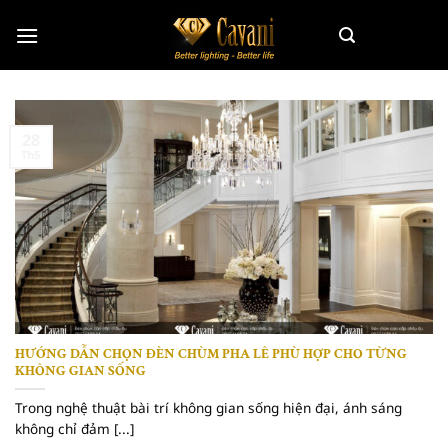
Skip
to
content
28
Th5
HƯỚNG DẪN CHỌN ĐÈN CHÙM PHA LÊ PHÙ HỢP CHO TỪNG
KHÔNG GIAN SỐNG
Trong nghệ thuật bài trí không gian sống hiện đại, ánh sáng
không chỉ đảm [...]